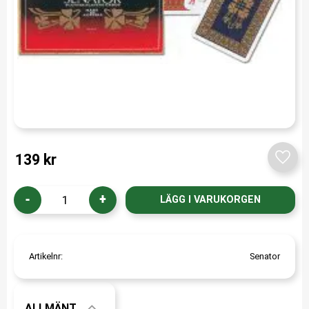
139
kr
Lägg t
-
+
Artikelnr
Senator
ALLMÄNT