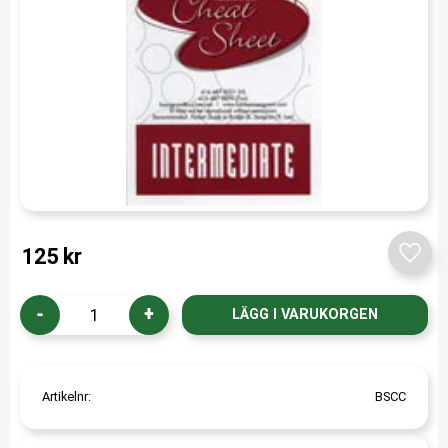
125
kr
Lägg t
-
+
Artikelnr
BSCC