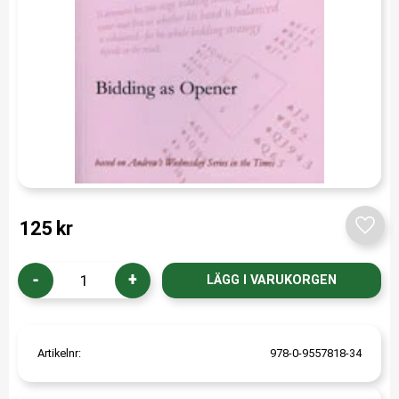
125
kr
Lägg t
-
+
Artikelnr
978-0-9557818-34