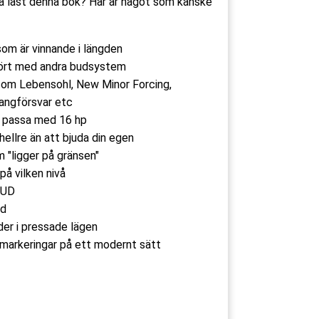
ha läst denna bok? Här är något som kanske
som är vinnande i längden
fört med andra budsystem
som Lebensohl, New Minor Forcing,
sangförsvar etc
n passa med 16 hp
hellre än att bjuda din egen
 "ligger på gränsen"
på vilken nivå
 UD
ed
er i pressade lägen
markeringar på ett modernt sätt