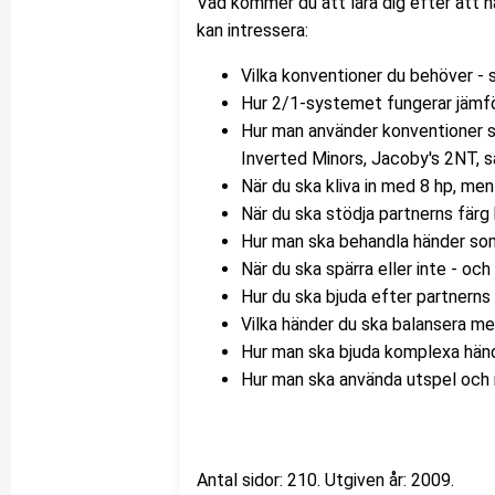
Vad kommer du att lära dig efter att 
kan intressera:
Vilka konventioner du behöver - 
Hur 2/1-systemet fungerar jäm
Hur man använder konventioner 
Inverted Minors, Jacoby's 2NT, 
När du ska kliva in med 8 hp, me
När du ska stödja partnerns färg 
Hur man ska behandla händer som
När du ska spärra eller inte - och 
Hur du ska bjuda efter partnerns
Vilka händer du ska balansera m
Hur man ska bjuda komplexa händ
Hur man ska använda utspel och 
Antal sidor: 210. Utgiven år: 2009.