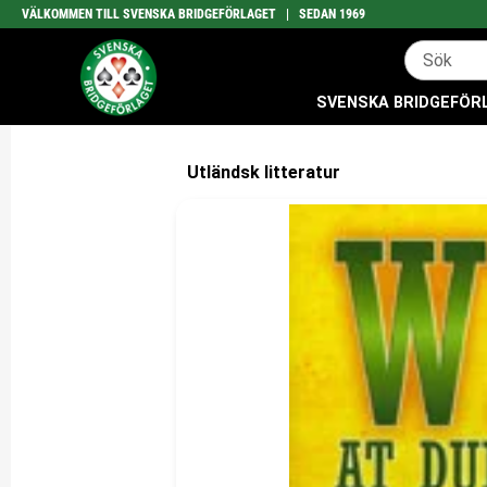
VÄLKOMMEN TILL SVENSKA BRIDGEFÖRLAGET | SEDAN 1969
SVENSKA BRIDGEFÖRLA
Utländsk litteratur