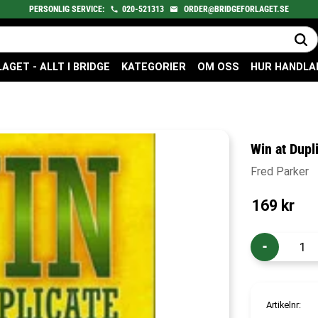
PERSONLIG SERVICE:
020-521313
ORDER@BRIDGEFORLAGET.SE
GET - ALLT I BRIDGE
KATEGORIER
OM OSS
HUR HANDLA
Win at Dupl
Fred Parker
169
kr
-
Artikelnr