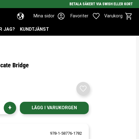
BETALA SÄKERT VIA SWISH ELLER KORT
Kundv
Favoriter
Mina sidor
Favoriter
Varukorg
R JAG?
KUNDTJÄNST
icate Bridge
Lägg till i favoriter
+
978-1-58776-1782