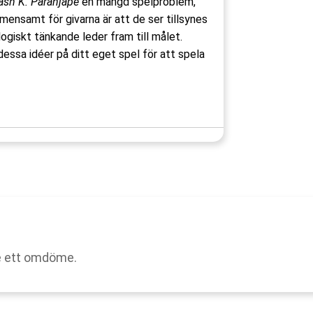
kash K. Paranjape
en mängd spelproblem,
emensamt för givarna är att de ser tillsynes
ogiskt tänkande leder fram till målet.
dessa idéer på ditt eget spel för att spela