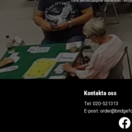
Dina personuppgifter behandlas i enli
Kontakta oss
Tel:
020-521313
E-post:
order@bridgefo