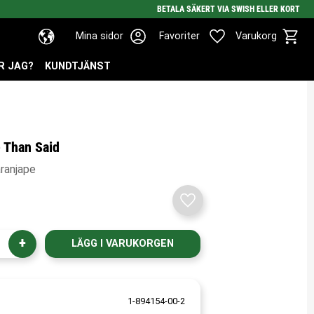
BETALA SÄKERT VIA SWISH ELLER KORT
Kundv
Favoriter
Mina sidor
Favoriter
Varukorg
R JAG?
KUNDTJÄNST
 Than Said
aranjape
Lägg till i favoriter
+
1-894154-00-2