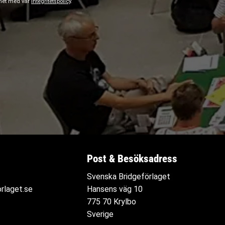
ghet med vår
integritetspolicy
.
Post & Besöksadress
Svenska Bridgeförlaget
rlaget.se
Hansens väg 10
775 70 Krylbo
Sverige