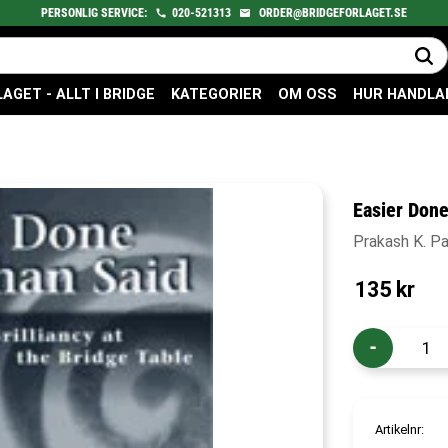
PERSONLIG SERVICE:
020-521313
ORDER@BRIDGEFORLAGET.SE
GET - ALLT I BRIDGE
KATEGORIER
OM OSS
HUR HANDLA
Easier Done
Prakash K. P
135
kr
-
Artikelnr