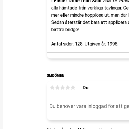
I
Easier Done than Said
visar
Dr. Pra
alla hämtade från verkliga tävlingar. G
mer eller mindre hopplösa ut, men där l
Sedan återstår det bara att applicera 
bättre bridge!
Antal sidor: 128. Utgiven år: 1998.
OMDÖMEN
Du