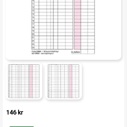
146
kr