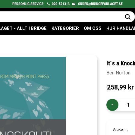
PERSONLIG SERVICE:
020-521313
ORDER@BRIDGEFORLAGET.SE
GET - ALLT I BRIDGE
KATEGORIER
OM OSS
HUR HANDLA
It´s a Knoc
Ben Norton
258,99
kr
-
Artikelnr