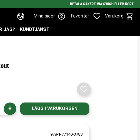
BETALA SÄKERT VIA SWISH ELLER KORT
Kundv
Favoriter
Mina sidor
Favoriter
Varukorg
R JAG?
KUNDTJÄNST
kout
Lägg till i favoriter
+
978-1-77140-3788