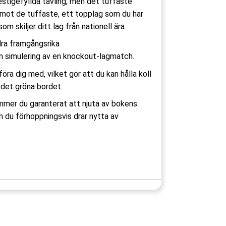
restigefyllda tävling, men det tuffaste
 mot de tuffaste, ett topplag som du har
 som skiljer ditt lag från nationell ära.
dra framgångsrika
n simulering av en knockout-lagmatch.
ra dig med, vilket gör att du kan hålla koll
 det gröna bordet.
ommer du garanterat att njuta av bokens
 du förhoppningsvis drar nytta av