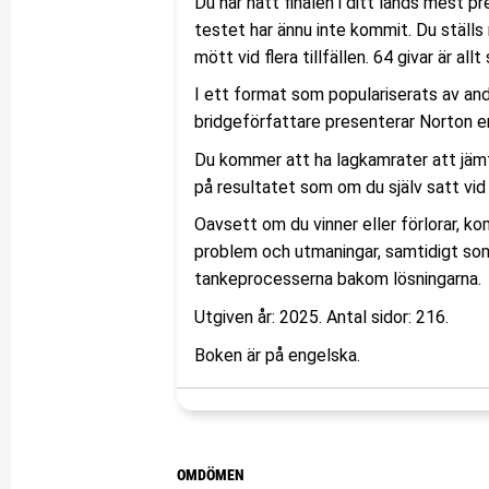
Du har nått finalen i ditt lands mest p
testet har ännu inte kommit. Du ställs
mött vid flera tillfällen. 64 givar är allt
I ett format som populariserats av an
bridgeförfattare presenterar Norton e
Du kommer att ha lagkamrater att jämfö
på resultatet som om du själv satt vid
Oavsett om du vinner eller förlorar, k
problem och utmaningar, samtidigt som
tankeprocesserna bakom lösningarna.
Utgiven år: 2025. Antal sidor: 216.
Boken är på engelska.
OMDÖMEN