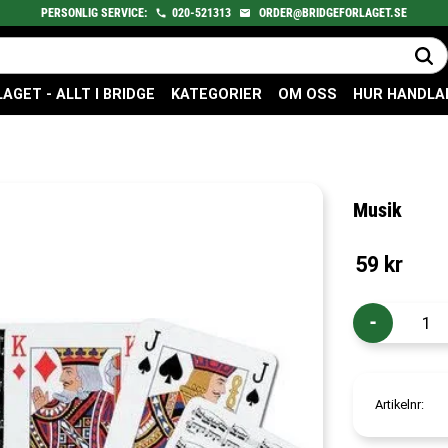
PERSONLIG SERVICE:
020-521313
ORDER@BRIDGEFORLAGET.SE
GET - ALLT I BRIDGE
KATEGORIER
OM OSS
HUR HANDLA
Musik
59
kr
-
Artikelnr