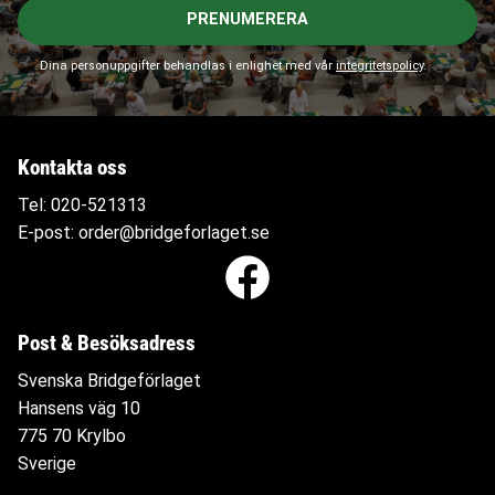
PRENUMERERA
Dina personuppgifter behandlas i enlighet med vår
integritetspolicy
.
Kontakta oss
Tel:
020-521313
E-post:
order@bridgeforlaget.se
Post & Besöksadress
Svenska Bridgeförlaget
Hansens väg 10
775 70 Krylbo
Sverige