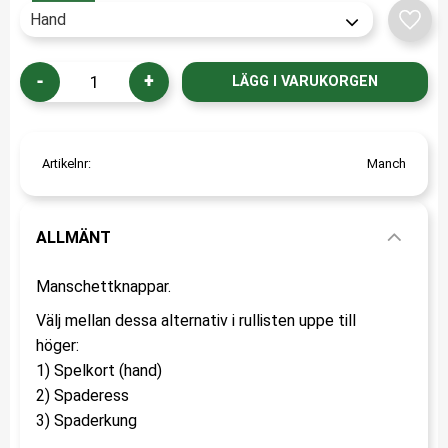
Lägg t
-
+
Artikelnr
Manch
ALLMÄNT
Manschettknappar.
Välj mellan dessa alternativ i rullisten uppe till
höger:
1) Spelkort (hand)
2) Spaderess
3) Spaderkung