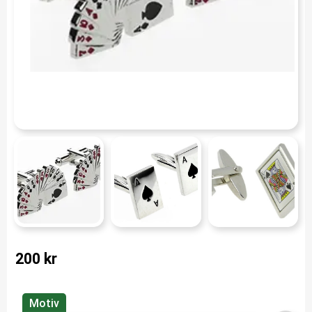
200
kr
Motiv