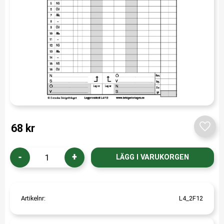
68
kr
Lägg t
-
+
Artikelnr
L4_2F12