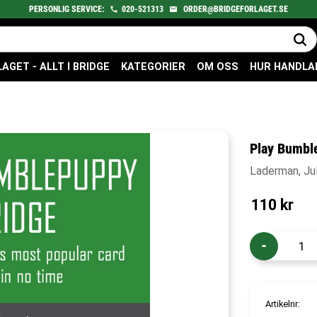
PERSONLIG SERVICE:
020-521313
ORDER@BRIDGEFORLAGET.SE
GET - ALLT I BRIDGE
KATEGORIER
OM OSS
HUR HANDLA
Play Bumbl
Laderman, Jul
110
kr
-
Artikelnr