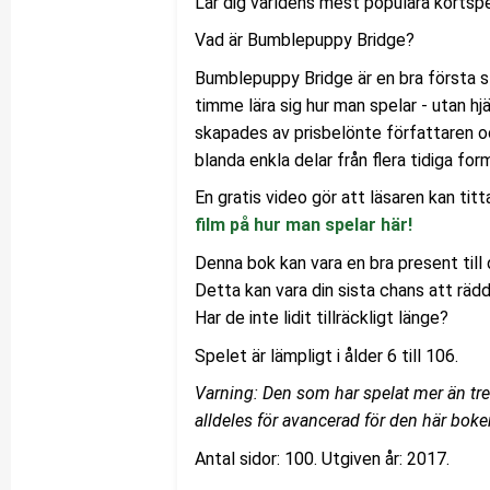
Lär dig världens mest populära kortspel
Vad är Bumblepuppy Bridge?
Bumblepuppy Bridge är en bra första ste
timme lära sig hur man spelar - utan hj
skapades av prisbelönte författaren o
blanda enkla delar från flera tidiga for
En gratis video gör att läsaren kan ti
film på hur man spelar här!
Denna bok kan vara en bra present till
Detta kan vara din sista chans att rädda
Har de inte lidit tillräckligt länge?
Spelet är lämpligt i ålder 6 till 106.
Varning: Den som har spelat mer än tre
alldeles för avancerad för den här boke
Antal sidor: 100. Utgiven år: 2017.