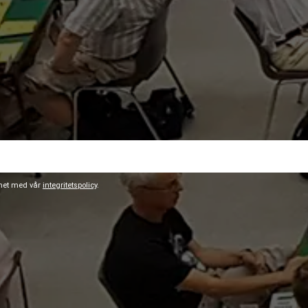
ghet med vår
integritetspolicy
.