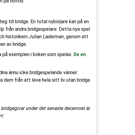
 på nolltid.
g till bridge. En total nybörjare kan på en
älp från andra bridgespelare. Detta nya spel
ch historikern
Julian Laderman
, genom att
mer av bridge.
tta på exemplen i boken som spelas.
Se en
 dina ännu icke bridgespelande vänner.
 dem från att leva hela sitt liv utan bridge.
 bridgegivar under det senaste decenniet är
n!