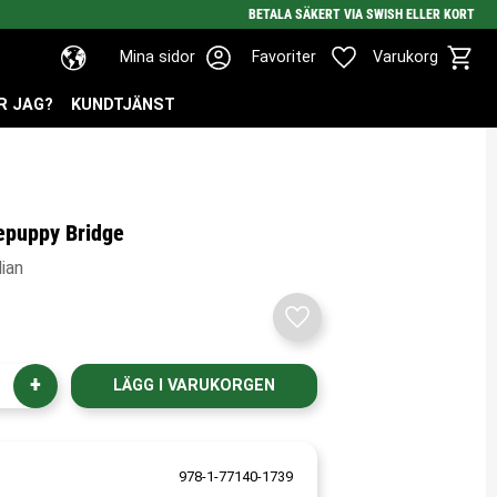
BETALA SÄKERT VIA SWISH ELLER KORT
Kundv
Favoriter
Mina sidor
Favoriter
Varukorg
R JAG?
KUNDTJÄNST
epuppy Bridge
ian
Lägg till i favoriter
+
978-1-77140-1739