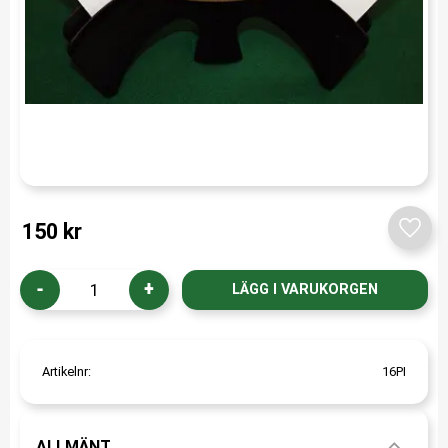
150
kr
Lägg t
-
+
Artikelnr
16PI
ALLMÄNT