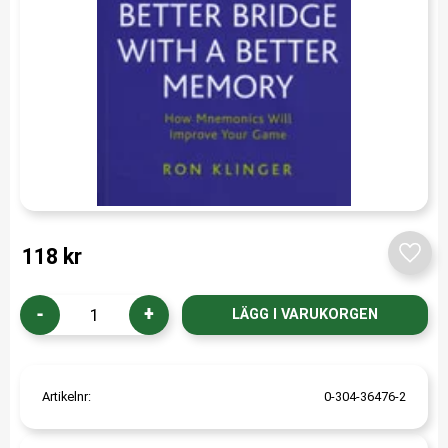
118
kr
Lägg t
-
+
Artikelnr
0-304-36476-2