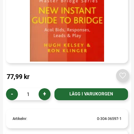
77,99
kr
Lägg t
-
+
Artikelnr
0-304-36597-1