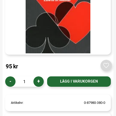
95
kr
Lägg t
-
+
Artikelnr
0-87980-380-0