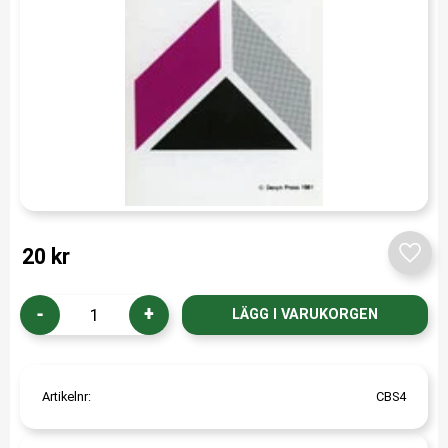
20
kr
Lägg t
-
+
Artikelnr
CBS4