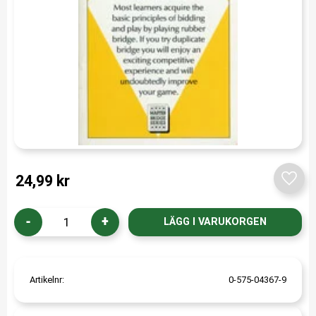
24,99
kr
Lägg t
-
+
Artikelnr
0-575-04367-9