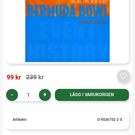
Nedsatt pris:
Ordinarie pris:
99
kr
239
kr
Lägg t
-
+
Artikelnr
0-9536752-2-X