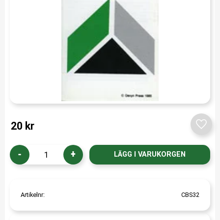
20
kr
Lägg t
-
+
Artikelnr
CBS32