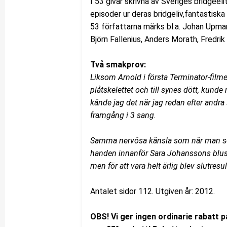
I 53 givar skrivna av Sveriges bridgeelit
episoder ur deras bridgeliv,fantastiska
53 författarna märks bl.a. Johan Upmar
Björn Fallenius, Anders Morath, Fredri
Två smakprov:
Liksom Arnold i första Terminator-filme
plåtskelettet och till synes dött, kunde
kände jag det när jag redan efter andra
framgång i 3 sang.
Samma nervösa känsla som när man so
handen innanför Sara Johanssons blus i
men för att vara helt ärlig blev slutres
Antalet sidor 112. Utgiven år: 2012.
OBS! Vi ger ingen ordinarie rabatt 