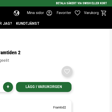
BETALA SÄKERT VIA SWISH ELLER KORT
Kundv
Favoriter
Mina sidor
Favoriter
Varukorg
R JAG?
KUNDTJÄNST
framtiden 2
geelit
Lägg till i favoriter
+
Framtid2