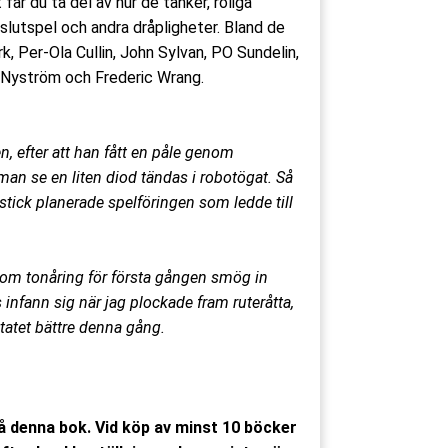
 får du ta del av hur de tänker, roliga
 slutspel och andra dråpligheter. Bland de
k, Per-Ola Cullin, John Sylvan, PO Sundelin,
k Nyström och Frederic Wrang.
n, efter att han fått en påle genom
 man se en liten diod tändas i robotögat. Så
 stick planerade spelföringen som ledde till
m tonåring för första gången smög in
nfann sig när jag plockade fram ruteråtta,
ultatet bättre denna gång.
på denna bok. Vid köp av minst 10 böcker