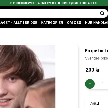
PERSONLIG SERVICE:
020-521313
ORDER@BRIDGEFORLAGET.SE
GET - ALLT I BRIDGE
KATEGORIER
OM OSS
HUR HANDLA
En giv för 
Sveriges brid
200
kr
-
Artikelnr