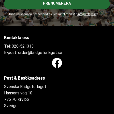
PRENUMERERA
Dina personuppgifter behandlas i enlighet med vår
integritetspolicy
.
Kontakta oss
Tel:
020-521313
E-post:
order@bridgeforlaget.se
Post & Besöksadress
Svenska Bridgeförlaget
Hansens väg 10
775 70 Krylbo
Sverige