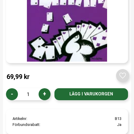
69,99
kr
Lägg t
-
+
Artikelnr
B13
Förbundsrabatt
Ja