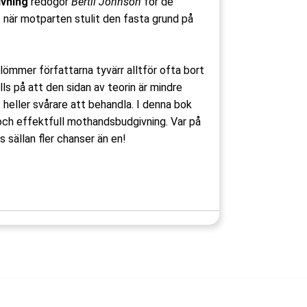
ivning
redogör
Bertil Johnson
för de
s när motparten stulit den fasta grund på
lömmer författarna tyvärr alltför ofta bort
ls på att den sidan av teorin är mindre
 heller svårare att behandla. I denna bok
 och effektfull mothandsbudgivning. Var på
s sällan fler chanser än en!