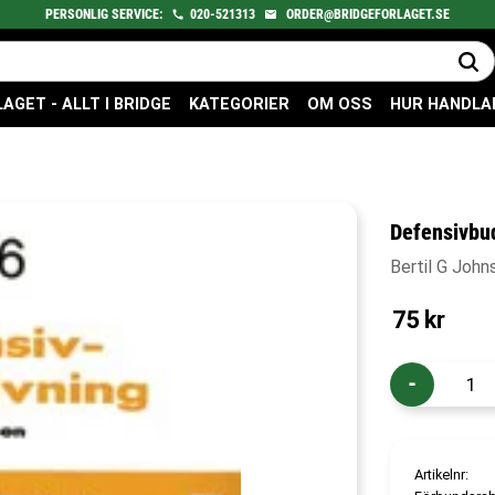
PERSONLIG SERVICE:
020-521313
ORDER@BRIDGEFORLAGET.SE
GET - ALLT I BRIDGE
KATEGORIER
OM OSS
HUR HANDLA
Defensivbu
Bertil G John
75
kr
-
Artikelnr