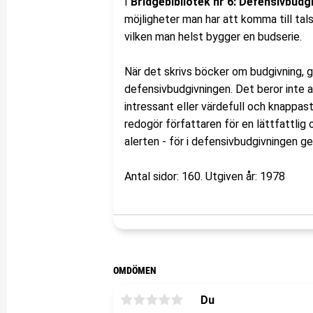
I
Bridgebibliotek nr 6: Defensivbudg
möjligheter man har att komma till tal
vilken man helst bygger en budserie.
När det skrivs böcker om budgivning, g
defensivbudgivningen. Det beror inte al
intressant eller värdefull och knappast
redogör författaren för en lättfattlig
alerten - för i defensivbudgivningen ge
Antal sidor: 160. Utgiven år: 1978
OMDÖMEN
Du