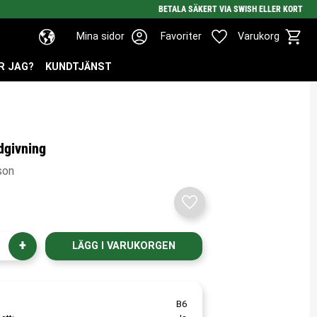
BETALA SÄKERT VIA SWISH ELLER KORT
Kundv
Favoriter
Mina sidor
Favoriter
Varukorg
R JAG?
KUNDTJÄNST
dgivning
son
Lägg till i favoriter
+
B6