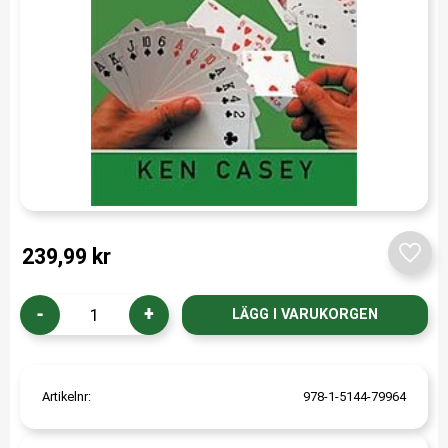
239,99
kr
Lägg t
-
+
Artikelnr
978-1-5144-79964