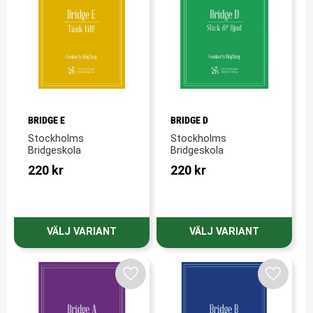
BRIDGE E
BRIDGE D
Stockholms 
Stockholms 
Bridgeskola
Bridgeskola
220
kr
220
kr
Lägg till i favoriter
Lägg till