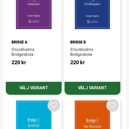
BRIDGE A
BRIDGE B
Stockholms 
Stockholms 
Bridgeskola
Bridgeskola
220
kr
220
kr
Lägg till i favoriter
Lägg till