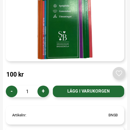
100
kr
Lägg t
-
+
Artikelnr
BNSB