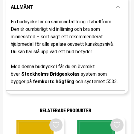
ALLMÄNT
En budnyckel är en sammanfattning i tabellform.
Den är oumbärligt vid inlärning och bra som
minnesstöd – kort sagt ett rekommenderat
hjälpmedel för alla spelare oavsett kunskapsnivå.
Du kan här slå upp vad ett bud betyder.
Med denna budnyckel får du en översikt
över
Stockholms Bridgeskolas
system som
bygger på
femkorts högfärg
och systemet 5533.
RELATERADE PRODUKTER
Lägg till i favoriter
Lägg till