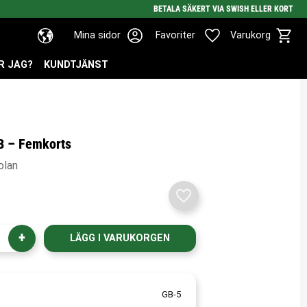
BETALA SÄKERT VIA SWISH ELLER KORT
Kundv
Favoriter
Mina sidor
Favoriter
Varukorg
R JAG?
KUNDTJÄNST
B – Femkorts
olan
Lägg till i favoriter
+
GB-5