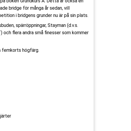
g på boken Grundkurs A. Detta är också en
de bridge för många år sedan, vill
tition i bridgens grunder nu är på sin plats.
buden, spärröppningar, Stayman (d.v.s.
) och flera andra små finesser som kommer
 femkorts högfärg.
järter