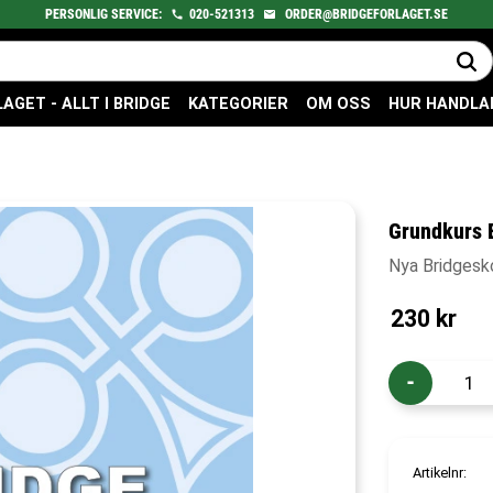
PERSONLIG SERVICE:
020-521313
ORDER@BRIDGEFORLAGET.SE
GET - ALLT I BRIDGE
KATEGORIER
OM OSS
HUR HANDLA
Grundkurs 
Nya Bridgesk
230
kr
-
Artikelnr