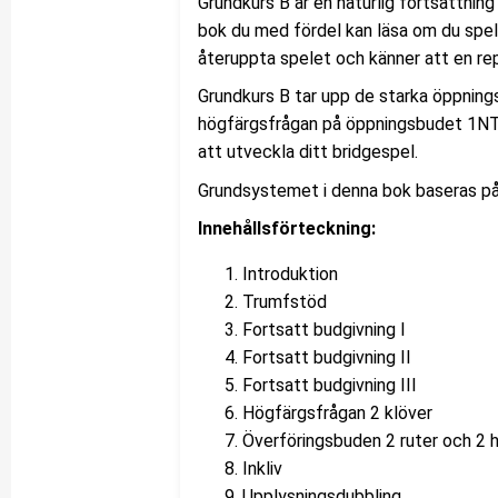
Grundkurs B är en naturlig fortsättnin
bok du med fördel kan läsa om du spela
återuppta spelet och känner att en repe
Grundkurs B tar upp de starka öppnings
högfärgsfrågan på öppningsbudet 1NT
att utveckla ditt bridgespel.
Grundsystemet i denna bok baseras på
Innehållsförteckning:
Introduktion
Trumfstöd
Fortsatt budgivning I
Fortsatt budgivning II
Fortsatt budgivning III
Högfärgsfrågan 2 klöver
Överföringsbuden 2 ruter och 2 h
Inkliv
Upplysningsdubbling