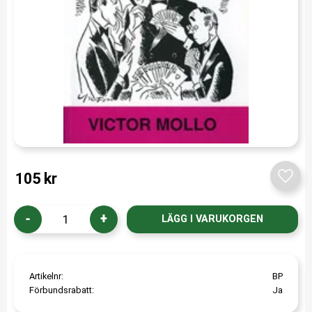
105
kr
Lägg t
-
+
Artikelnr
BP
Förbundsrabatt
Ja