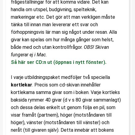
frågeställningar för att komma vidare. Det kan
handla om utspel, budgivning, spelteknik,
markeringar etc. Det gör att man verkligen måste
tänka till innan man levererar ett svar och
förhoppningsvis lär man sig något under resan. Alla
givar kan spelas om hur många gånger som helst,
både med och utan kontrollfrågor.
OBS! Skivan
fungerar ej i Mac.
Så här ser CD:n ut (öppnas i nytt fönster).
I varje utbildningspaket medföljer två speciella
kortlekar
. Precis som cd-skivan innehåller
kortlekarna samma givar som i boken. Varje kortleks
baksida rymmer 40 givar (d v s 80 givar sammanlagt)
och dessa delas enkelt ut genom följa en pil, som
visar framåt (partnern), höger (motståndaren till
höger), vänster (motståndaren till vänster) och
neråt (till givaren själv). Detta innebär att bokens