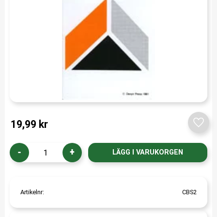
19,99
kr
Lägg t
-
+
Artikelnr
CBS2