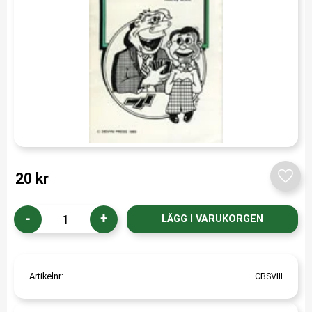
20
kr
Lägg t
-
+
Artikelnr
CBSVIII