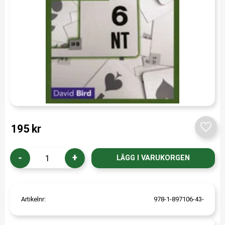
195
kr
Lägg t
-
+
Artikelnr
978-1-897106-43-