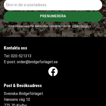
PRENUMERERA
Dina personuppgifter behandlas i enlighet med vår
integritetspolicy
.
Kontakta oss
Tel:
020-521313
E-post:
order@bridgeforlaget.se
Post & Besöksadress
Svenska Bridgeförlaget
Hansens väg 10
775 70 Krylbo