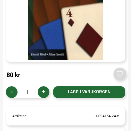
80
kr
Lägg t
-
+
Artikelnr
1-894154-24-x