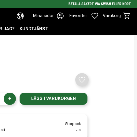
BETALA SÄKERT VIA SWISH ELLER KORT
Kundv
Favoriter
Mina sidor
Favoriter
Varukorg
R JAG?
KUNDTJÄNST
Lägg till i favoriter
+
Storpack
att
Ja