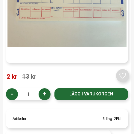
Nedsatt pris:
Ordinarie pris:
2
kr
13
kr
Lägg t
-
+
Artikelnr
3-ling_2Fbl