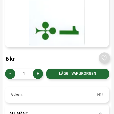
6
kr
Lägg t
-
+
Artikelnr
1414
ALLMÄNT